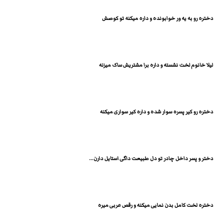
دختره رو به یه ور خوابونده و داره میکنه تو کوصش
لیلا خانوم لخت نشسته و داره برا مشتریش ساک میزنه
دختره رو کیر پسره سوار شده و داره کیر سواری میکنه
دختر و پسر داخل چادر تو دل طبیعت داگی استایل دارن...
دختره لخت کامل بدن نمایی میکنه و رقص عربی میره