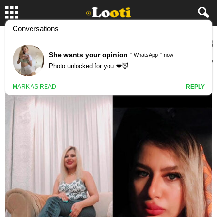
عکس های کوص دادن و لختی و سکسی دختر
حشری و سکسی
February 18, 2026
9127