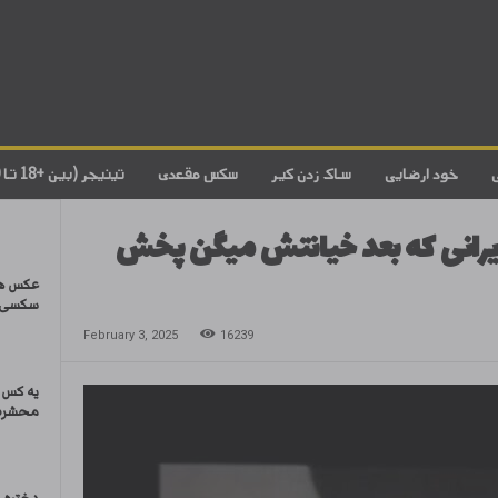
خود ارضایی
ساک زدن کیر
سکس مقعدی
تینیجر (بین +18 تا 20)
 ایرانی که بعد خیانتش میگن پخش
عکس ها
سکسی 
February 3, 2025
16239
یه کس 
محشره