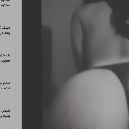
دختره ب
دختره ر
میلف گ
بعد در
با دختر
صورت س
دختر ت
فیلم می
شیمل خ
پسره رو