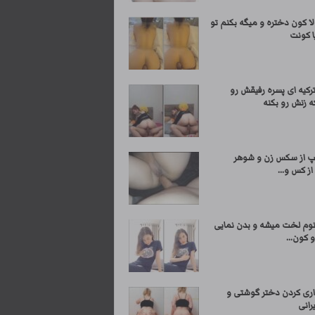
لا کون دختره و میگه بکنم تو
 کونت
کیه ای پسره رفیقش رو
ه زنش رو بکنه
پ از سکس زن و شوهر
ز کس و...
انوم لخت میشه و بدن نمایی
 کون...
اری کردن دختر گوشتی و
رانی