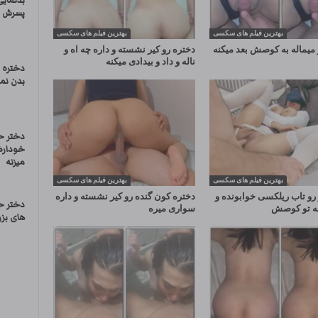
بدنمای
پسرش
بهترین فیلم های سکسی
بهترین فیلم های سکسی
میماله به کوصش بعد میکنه
دختره رو کیر نشسته و داره چه اه و
ناله و داد و بیدادی میکنه
دختره د
بدن نما
دختر ح
خودارض
میزنه
بهترین فیلم های سکسی
بهترین فیلم های سکسی
 رو تاب ریلکسی خوابونده و
دختره کون گنده رو کیر نشسته و داره
دختر ح
نه تو کوصش
سواری میره
های بزر