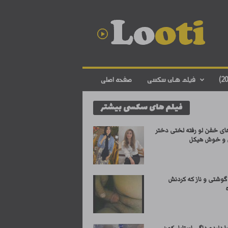
د
ا
ن
ل
و
د
ف
فیلم های سکسی
صفحه اصلی
ی
ل
فیلم های سکسی بیشتر
م
س
ک
ی خفن لو رفته لختی دختر
س
و خوش هیکل
ی
ا
ی
گوشتی و ناز که کردنش
ر
ا
ن
ی