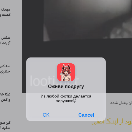
میماله 
کصت یا
سکس تر
آورده ک
سه کلی
حشری ا
نیکا خ
و کص و
میگن پخش شده
ود از لینک اصلی
کیر سو
سفید ای