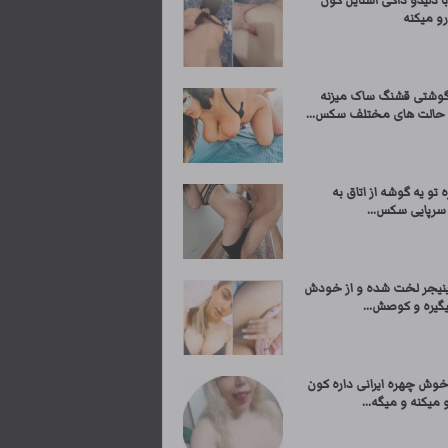
ا دلیدو داگی استایل کون
و میکنه
وشتی قشنگ ساک میزنه
 حالت های مختلف سکس...
ه تو یه گوشه از اتاق به
رپایی سکس...
ینیجر لخت شده و از خودش
گیره و کوصش...
وش چهره ایرانی داره کون
 میکنه و میگه...