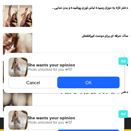
دختر تازه به دوران رسیده لباس توری پوشیده و بدن نمایی...
ساک حرفه ای برای دوست کیرکلفتش
پسره دختره رو راضی میکنه بعد دختره ساک میزنه بعد هم...
دختره با کون خوش فرمش رو کیر پسره کیر سواری میکنه