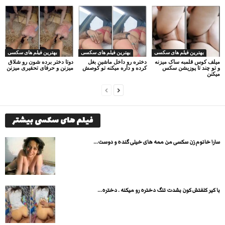
بهترین فیلم های سکسی
بهترین فیلم های سکسی
بهترین فیلم های سکسی
میلف کوس قلمبه ساک میزنه
دختره رو داخل ماشین بغل
دوتا دختر برده شون رو شلاق
و تو چند تا پوزیشن سکس
کرده و داره میکنه تو کوصش
میزنن و حرفای تحقیری میزنن
میکنن
فیلم های سکسی بیشتر
سارا خانوم زن سکسی من ممه های خیلی گنده و دوست...
با کیر کلفتش کون بشدت تنگ دختره رو میکنه . دختره...