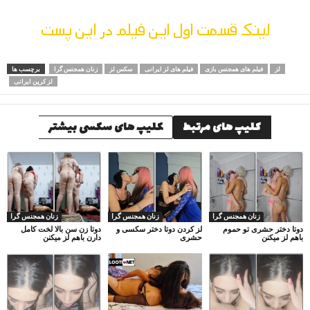
لینک قسمت اول این فیلم در این پست
لز
فیلم های همجنس بازی
فیلم های لز ایرانی
سکس لز
زنان همجنس گرا
برچسب ها
لز کرپن ایرانی
کلیپ های مرتبط
کلیپ های سکسی بیشتر
زنان همجنس گرا
زنان همجنس گرا
زنان همجنس گرا
دوتا دختر حشری تو حموم
لز کردن دوتا دختر سکسی و
دوتا زن سن بالا لخت کامل
باهم لز میکنن
حشری
دارن باهم لز میکنن