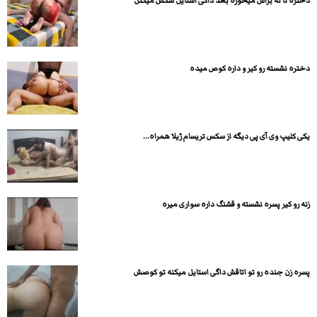
دختره تا ته براش میخوره بعد داگی استایل سکس میکنن
دختره نشسته رو کیر و داره کوص میده
یکی کلیپ وی آی پی دیگه از سکس تریسام ژیلا همراه...
زنه رو کیر پسره نشسته و قشنگ داره سواری میره
پسره زن جنده رو تو اتاقش داگی استایل میکنه تو کوصش