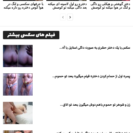
دختر گوشتی و هیکلی رو داگی
دختره رو اول لاسینه ای میکنه
با حرفهای سکسی و لنگ در
و لنگ در هوا میکنه تو کوصش
بعد داگی میکنه تو کوصش
هوا کوص دختره رو داره میکنه
فیلم های سکسی بیشتر
سکس با یک دختر حشری به صورت داگی استایل با آه...
پسره اول از حمام کردن دختره فیلم میگیره بعد تو حموم...
زن و شوهر تو حموم باهم دوش میگیرن بعد تو اتاق...