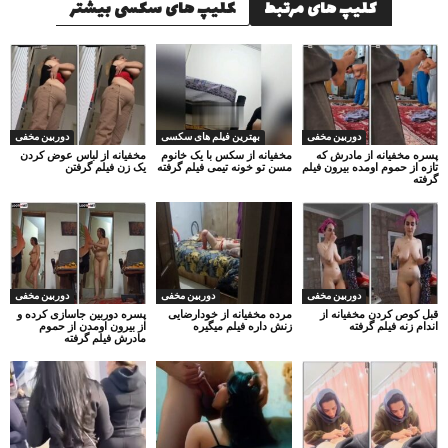
کلیپ های مرتبط
کلیپ های سکسی بیشتر
دوربین مخفی
بهترین فیلم های سکسی
دوربین مخفی
پسره مخفیانه از مادرش که
مخفیانه از سکس با یک خانوم
مخفیانه از لباس عوض کردن
تازه از حموم اومده بیرون فیلم
مسن تو خونه تیمی فیلم گرفته
یک زن فیلم گرفتن
گرفته
دوربین مخفی
دوربین مخفی
دوربین مخفی
قبل کوص کردن مخفیانه از
مرده مخفیانه از خودارضایی
پسره دوربین جاسازی کرده و
اندام زنه فیلم گرفته
زنش داره فیلم میگیره
از بیرون اومدن از حموم
مادرش فیلم گرفته