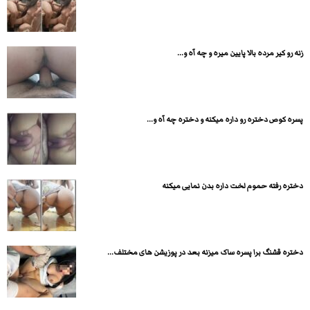
زنه رو کیر مرده بالا پایین میره و چه آه و...
پسره کوص دختره رو داره میکنه و دختره چه آه و...
دختره رفته حموم لخت داره بدن نمایی میکنه
دختره قشنگ برا پسره ساک میزنه بعد در پوزیشن های مختلف...