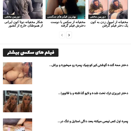
دوربین مخفی
بهترین فیلم های سکسی
دوربین مخفی
مخفیانه از امپول زدن به کون
مخفیانه از سکس با دوست
شکار مخفیانه دوتا کون ایرانی
یک دختر فیلم گرفتن
دخترش فیلم گرفته
از هموطنان خارج از کشور
فیلم های سکسی بیشتر
دختر ممه گنده گوشتی کیر کوچیک پسره رو میخوره و براش...
دختر تبریزی ترک لخت شده و لایو گذاشته و با فالوورا...
پسره اول کص لیصی میکنه بعد داگی استایل و لنگ در...