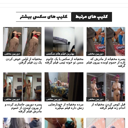
کلیپ های مرتبط
کلیپ های سکسی بیشتر
دوربین مخفی
بهترین فیلم های سکسی
دوربین مخفی
پسره مخفیانه از مادرش که
مخفیانه از سکس با یک خانوم
مخفیانه از لباس عوض کردن
تازه از حموم اومده بیرون فیلم
مسن تو خونه تیمی فیلم گرفته
یک زن فیلم گرفتن
گرفته
دوربین مخفی
دوربین مخفی
دوربین مخفی
قبل کوص کردن مخفیانه از
مرده مخفیانه از خودارضایی
پسره دوربین جاسازی کرده و
اندام زنه فیلم گرفته
زنش داره فیلم میگیره
از بیرون اومدن از حموم
مادرش فیلم گرفته