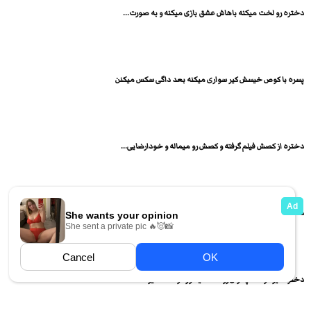
دختره رو لخت میکنه باهاش عشق بازی میکنه و به صورت...
پسره با کوص خیسش کیر سواری میکنه بعد داگی سکس میکنن
دختره از کصش فیلم گرفته و کصش رو میماله و خودارضایی...
دختر حشری با هویچ پوست کنده خودارضایی میکنه
دختره کیر دوست پسرش رو تا ته میخوره و ساک میزنه...