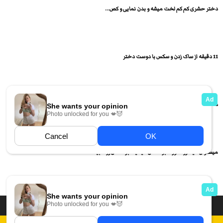
دختر حشری کم کم لخت میشه و بدن نمایی و کص...
11 دقیقه از ساک زدن و سکس با دوست دختر
دختر لاغر و حشری جلو آینه بدن نمایی و کص و...
میسترس میاد رو صورت برده اش میشینه برده اش رو تنبیه...