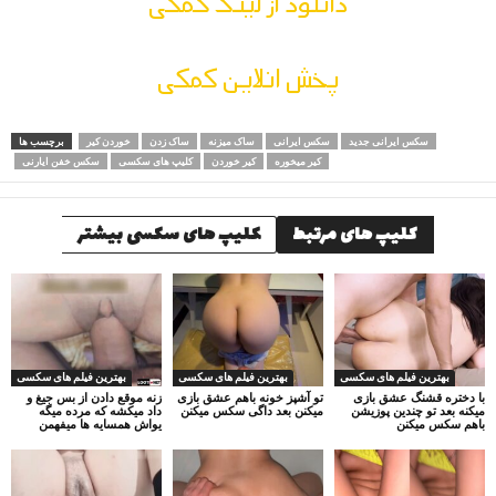
دانلود از لینک کمکی
پخش انلاین کمکی
سکس ایرانی جدید
سکس ایرانی
ساک میزنه
ساک زدن
خوردن کیر
برچسب ها
کیر میخوره
کیر خوردن
کلیپ های سکسی
سکس خفن ایارنی
کلیپ های مرتبط
کلیپ های سکسی بیشتر
بهترین فیلم های سکسی
بهترین فیلم های سکسی
بهترین فیلم های سکسی
با دختره قشنگ عشق بازی
تو آشپز خونه باهم عشق بازی
زنه موقع دادن از بس جیغ و
میکنه بعد تو چندین پوزیشن
میکنن بعد داگی سکس میکنن
داد میکشه که مرده میگه
باهم سکس میکنن
یواش همسایه ها میفهمن