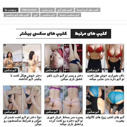
کلیپ های لایو اینستا
کلیپ های لایو
بدن نمایی
FNK KLHDD
برچسب ها
لایو سکسی اینستا
لایو سکسی
لایو
کلیپ های لایو سکسی
کلیپ های مرتبط
کلیپ های سکسی بیشتر
لایو سکس
لایو سکس
لایو سکس
داف شیرازی خوش هیل لخت
دختر و پسر تو لایو دارن باهم
دختر خوش هیکل لخت با
تو لایو داره بدن نمایی میکنه
عشق بازی میکنن
بیکینی لایو گذاشته
لایو سکس
لایو سکس
لایو سکس
لایو های لختی زوج های کاکولند
پسره سر بساط عرق خوری
دوتا دختر تو لایو لخت شدن لز
بیغیرت
تو لایو دختره رو لخت کرده
میکنن و شرایط سکسشون رو
وعشق بازی میکنه
میگن