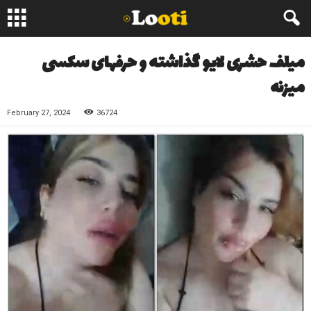
میلف حشری لایو گذاشته و حرفهای سکسی
میزنه
February 27, 2024
36724