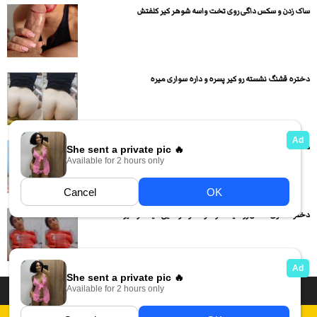
ساک زدن و سکس داگی روی تخت واسه شوهر کیر کلفتش
دختره قشنگ نشسته رو کیر پسره و داره سواری میره
دختر حشری لخت شده و بدن نمایی و کص و کون...
دختر حشری کصش رو میماله و داره خودارضایی میکنه و میره...