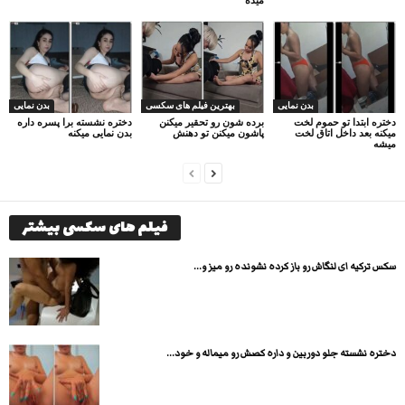
بدن نمایی
بهترین فیلم های سکسی
بدن نمایی
دختره ابتدا تو حموم لخت
برده شون رو تحقیر میکنن
دختره نشسته برا پسره داره
میکنه بعد داخل اتاق لخت
پاشون میکنن تو دهنش
بدن نمایی میکنه
میشه
فیلم های سکسی بیشتر
سکس ترکیه ای لنگاش رو باز کرده نشونده رو میز و...
دختره نشسته جلو دوربین و داره کصش رو میماله و خود...