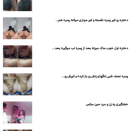
دختره رو کیر پسره نشسته و کیر سواری میکنه پسره هم...
دختره اول خوب ساک میزنه بعد از پسره لب میگیره بعد...
پسره نصف شبی لنگهای زنش رو باز کرده و کیرش رو...
خفتگيری يه زن و مرد حين سكس