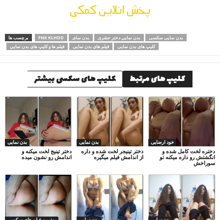
پخش انلاین کمکی
بدن نمایی سکسی
بدن نمایی دختر حشری
بدن نمای
FNK KLHDD
برچسب ها
کلیپ های بدن نمایی
فیلم های بدن نمایی
فیلم ها و کلیپ های بدن نمایی
کلیپ های مرتبط
کلیپ های سکسی بیشتر
خود ارضایی
بدن نمایی
بدن نمایی
دختره لخت کامل شده و
دختر تینیجر لخت شده و داره
دختر تینیج لخت میکنه و
انگشتش رو داره میکنه تو
از اندامش فیلم میگیره
اندامش رو نشون میده
سوراخش
بدن نمایی
بدن نمایی
بهترین فیلم های سکسی