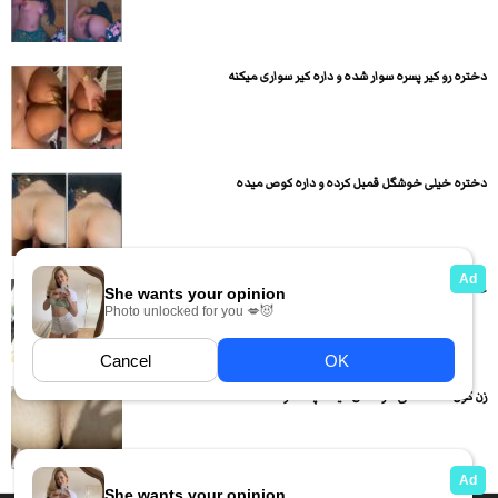
دختره رو کیر پسره سوار شده و داره کیر سواری میکنه
دختره خیلی خوشگل قمبل کرده و داره کوص میده
عکس های لختی و لو رفته این خوشگل خانوم حشری
زن کون گنده داگی داره کص میده چه آه و ناله...