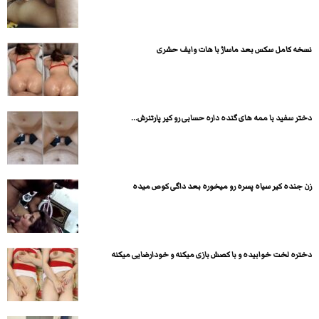
نسخه کامل سکس بعد ماساژ با هات وایف حشری
دختر سفید با ممه های گنده داره حسابی رو کیر پارتنرش...
زن جنده کیر سیاه پسره رو میخوره بعد داگی کوص میده
دختره لخت خوابیده و با کصش بازی میکنه و خودارضایی میکنه