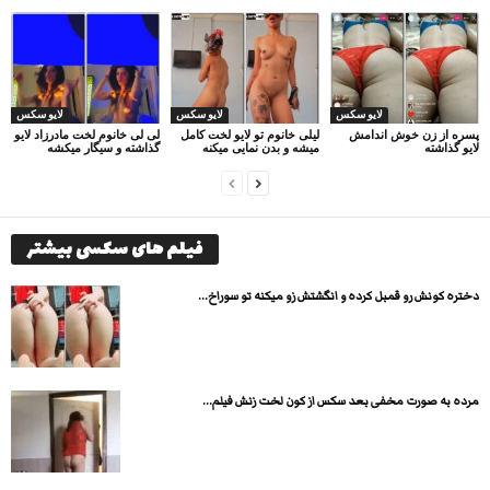
لایو سکس
لایو سکس
لایو سکس
پسره از زن خوش اندامش
لیلی خانوم تو لایو لخت کامل
لی لی خانوم لخت مادرزاد لایو
لایو گذاشته
میشه و بدن نمایی میکنه
گذاشته و سیگار میکشه
فیلم های سکسی بیشتر
دختره کونش رو قمبل کرده و انگشتش زو میکنه تو سوراخ...
مرده به صورت مخفی بعد سکس از کون لخت زنش فیلم...