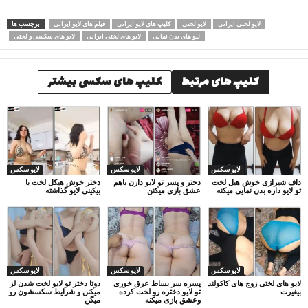
لایو لختی ایرانی
لایو لختی
کلیپ های لایو ایرانی
فیلم های لایو ایرانی
برچسب ها
لیو های بدن نمایی
لایو های لختی ایرانی
لایو های سکسی و لختی
کلیپ های مرتبط
کلیپ های سکسی بیشتر
لایو سکس
لایو سکس
لایو سکس
داف شیرازی خوش هیل لخت
دختر و پسر تو لایو دارن باهم
دختر خوش هیکل لخت با
تو لایو داره بدن نمایی میکنه
عشق بازی میکنن
بیکینی لایو گذاشته
لایو سکس
لایو سکس
لایو سکس
لایو های لختی زوج های کاکولند
پسره سر بساط عرق خوری
دوتا دختر تو لایو لخت شدن لز
بیغیرت
تو لایو دختره رو لخت کرده
میکنن و شرایط سکسشون رو
وعشق بازی میکنه
میگن