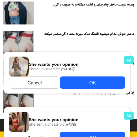
پسره دوست دختر چادریش رو لخت میکنه و به صورت داگی...
دختر خوش اندام میشینه قشنگ ساک میزنه بعد داگی سکس میکنه
با میلف گوشتی عشق بازی میکنه بعد داگی و لنگ در...
زن کون سفید رو اول از کوص میکنه بعد از کون