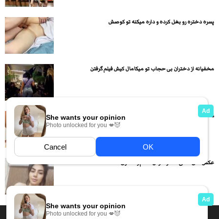
پسره دختره رو بغل کرده و داره میکنه تو کوصش
مخفیانه از دختران بی حجاب تو میکامال کیش فیلم گرفتن
دختره رفته دستشویی و از شاشیدن خودش فیلم گرفته
عکس های لختی دختر خوش اندام و حشری