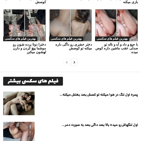
بازی میکنه
کوصش
بهترین فیلم های سکسی
بهترین فیلم های سکسی
بهترین فیلم های سکسی
با جیغ و داد و آه و ناله تو
دختر حشری رو داگی داره
دخترا دوتا برده شون رو
صدلی عقب ماشین داره کوص
میکنه تو کوصش
موشما پیچ کردن و دارن
میده
لهشون میکنن
فیلم های سکسی بیشتر
پسره اول لنگ در هوا میکنه تو کصش بعد بغلش میکنه...
اول لنگهاش رو میده بالا بعد داگی بعد به صورت دمر...