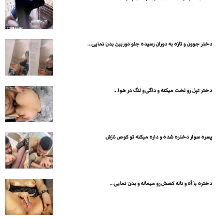
دختر جوون و تازه به دوران رسیده جلو دوربین بدن نمایی...
دختر تپل رو لخت میکنه و داگی و لنگ در هوا...
پسره سوار دختره شده و داره میکنه تو کوص نازش
دختره با آه و ناله کصش رو میماله و بدن نمایی...