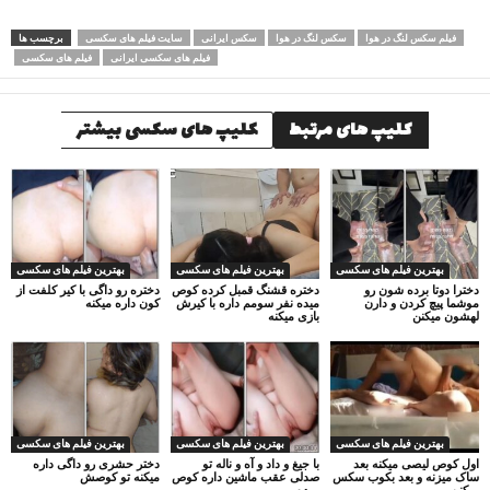
فیلم سکس لنگ در هوا
سکس لنگ در هوا
سکس ایرانی
سایت فیلم های سکسی
برچسب ها
فیلم های سکسی ایرانی
فیلم های سکسی
کلیپ های مرتبط
کلیپ های سکسی بیشتر
بهترین فیلم های سکسی
بهترین فیلم های سکسی
بهترین فیلم های سکسی
دخترا دوتا برده شون رو
دختره قشنگ قمبل کرده کوص
دختره رو داگی با کیر کلفت از
موشما پیچ کردن و دارن
میده نفر سومم داره با کیرش
کون داره میکنه
لهشون میکنن
بازی میکنه
بهترین فیلم های سکسی
بهترین فیلم های سکسی
بهترین فیلم های سکسی
اول کوص لیصی میکنه بعد
با جیغ و داد و آه و ناله تو
دختر حشری رو داگی داره
ساک میزنه و بعد بکوب سکس
صدلی عقب ماشین داره کوص
میکنه تو کوصش
میکنن
میده