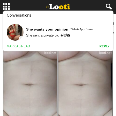
پسره اول با کص دختره بازی میکنه بعد لنگ در
هوا میکنه تو کصش
February 13, 2025
10184