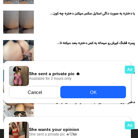
با دختره به صورت داگی استایل سکس میکنن دختره چه کون...
پسره قشنگ کیرش رو میماله به کص دختره بعد میکنه تا...
قمبل میکنه و کص و کونش رو نشون میده و سوراخ...
دختره اول قشنگ ساک میزنه بعد لنگ در هوا سکس میکنن