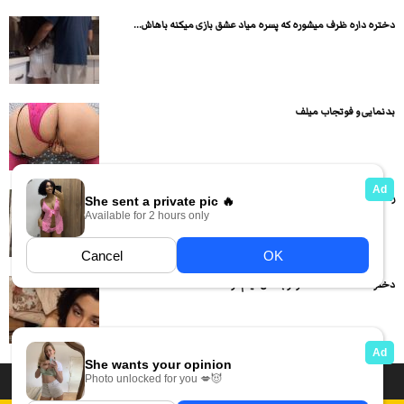
دختره داره ظرف میشوره که پسره میاد عشق بازی میکنه باهاش...
بدنمایی و فوتجاب میلف
زنه لخت تو خیابون شعار مرگ بر جمهوری اسلامی میده
دختره لخت لخت شده و از بدنش فیلم گرفته