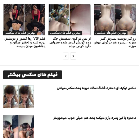
بهترین فیلم های سکسی
بهترین فیلم های سکسی
بهترین فیلم های سکسی
رو کیر دوست پسرش کمر
از بس تو کون سفیدش چک
فیلم VIP رها کشور و دوستش
میزنه ، پسره هم درکونی بهش
زده کونش قرمز شده سرپایی
برده تنبیه و تحقیر میکنن و
میزنه
داره کوص میده
پاهاشون میدن بلیسه
فیلم های سکسی بیشتر
سکس ترکیه ای دختره قشنگ ساک میزنه بعد سکس میکنن
دختره با کیر پسره بازی میکنه بعد هم خیلی خوب میخورتش