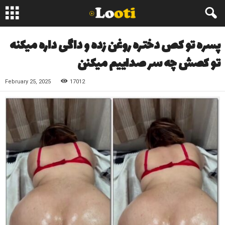
پسره تو کص دختره روغن زده و داگی داره میکنه
تو کصش چه سر صداییم میکنن
February 25, 2025
17012