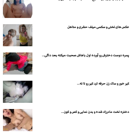
عکس های لختی و سکسی میلف حشری و متاهل
پسره دوست دخترش رو آورده اول باهاش صحبت میکنه بعد داگی...
کیر خور و ساک زن حرفه ای: کیر رو تا ته...
دختره لخت مادرزاد شده و بدن نمایی و کص و کون...