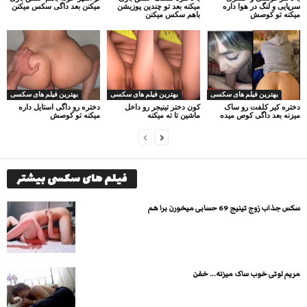
سرپایی و لنگ در هوا داره
میکنه بعد تو چندین پوزیشن
میکنن بعد داگی سکس میکنن
میکنه تو کوصش
باهم سکس میکنن
بهترین فیلم های سکسی
بهترین فیلم های سکسی
بهترین فیلم های سکسی
دختره کیر کلفت رو ساک
کون دختر تینیجر رو داخل
دختره رو داگی استایل داره
میزنه بعد داگی کوص میده
ماشین تا ته میکنه
میکنه تو کوصش
فیلم های سکسی بیشتر
سکس جذاب زوج تینیج 69 حسابی میخورن برا هم
مریم لوتی خوب ساک میزنه… خفن