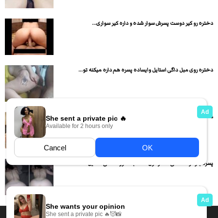
دختره رو کیر دوست پسرش سوار شده و داره کیر سواری...
دختره روی مبل داگی استایل وایساده پسره هم داره میکنه تو...
دختر ممه گنده کم کم لخت میشه و بدن نمایی و...
پسره با زهرا هاشمی دختر کون گنده به صورت داگی استایل...