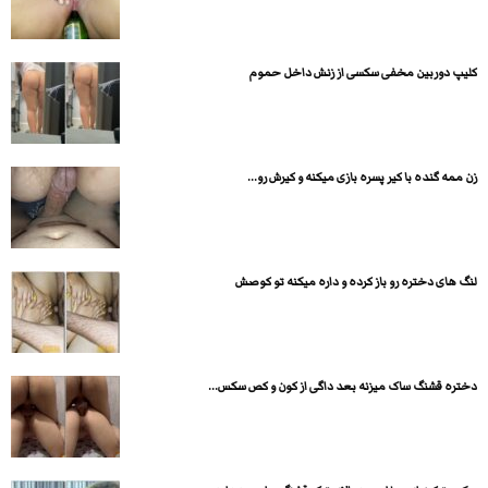
کلیپ دوربین مخفی سکسی از زنش داخل حموم
زن ممه گنده با کیر پسره بازی میکنه و کیرش رو...
لنگ های دختره رو باز کرده و داره میکنه تو کوصش
دختره قشنگ ساک میزنه بعد داگی از کون و کص سکس...