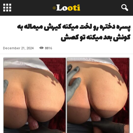
پسره دختره رو لخت میکنه کیرش میماله به
کونش بعد میکنه تو کصش
December 21, 2024
8816