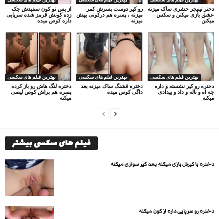
دختر تینیجر حشری ساک میزنه
رو کیر دوست پسرش کمر
از بس تو کون سفیدش چک
عشق بازی میکنن و سکس
میزنه ، پسره هم درکونی بهش
زده کونش قرمز شده سرپایی
میکنن
میزنه
داره کوص میده
بهترین فیلم های سکسی
بهترین فیلم های سکسی
بهترین فیلم های سکسی
دختره رو کیر نشسته و داره
دختره قشنگ ساک میزنه بعد
دختره لنگ هاش رو باز کرده
چه اه و ناله و داد و بیدادی
داگی کوص میده
پسره هم براش کوص لیصی
میکنه
میکنه
فیلم های سکسی بیشتر
دختره با کیرش بازی میکنه بعد کیر سواری میکنه
دختره رو سرپایی داره از کون میکنه