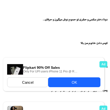
دوتا دختر سکسی و حشری تو حموم دوش میگیرن و حرفای...
کوس دادن خانوم سن بالا
سکس به صورت داگی استایل با یک زن حشری و کون...
پسره دختر رو دمر خوابونده و از موهاش گرفته و داره...