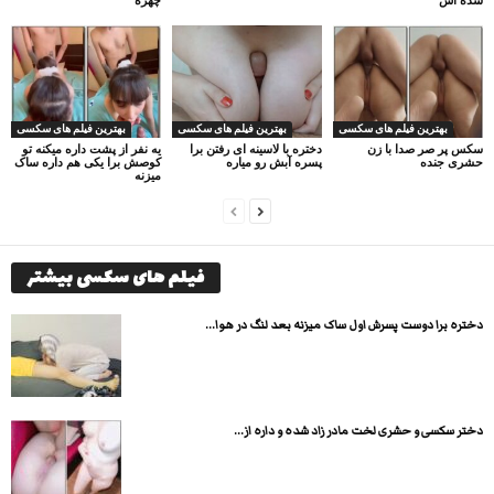
بهترین فیلم های سکسی
بهترین فیلم های سکسی
بهترین فیلم های سکسی
سکس پر صر صدا با زن
دختره با لاسینه ای رفتن برا
یه نفر از پشت داره میکنه تو
حشری جنده
پسره آبش رو میاره
کوصش برا یکی هم داره ساک
میزنه
فیلم های سکسی بیشتر
دختره برا دوست پسرش اول ساک میزنه بعد لنگ در هوا...
دختر سکسی و حشری لخت مادر زاد شده و داره از...