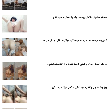
دختر حشری لنگاش رو داده بالا و کصش رو میماله و...
کس زنه اب انداخته پسره موهاشو میگیره داگی جرش میده
دختر خوش اندام و تینیج لخت شده و از اندامش فیلم...
زن جنده اول با نفر سوم داگی سکس میکنه بعد کیر...