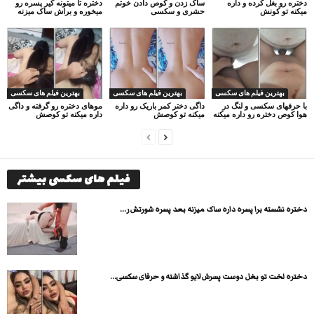
دختره رو بغل کرده و داره
ساک زدن و کوص دادن خوتم
دختره تا میتونه کیر پسره رو
میکنه تو کونش
حشری و سکسی
میخوره و براش ساک میزنه
بهترین فیلم های سکسی
بهترین فیلم های سکسی
بهترین فیلم های سکسی
با حرفهای سکسی و لنگ در
داگی دختر کمر باریک رو داره
موهای دختره رو گرفته و داگی
هوا کوص دختره رو داره میکنه
میکنه تو کوصش
داره میکنه تو کوصش
فیلم های سکسی بیشتر
دختره نشسته برا پسره داره ساک میزنه بعد پسره شورتش ر...
دختره لخت تو بغل دوست پسرش لایو گذاشته و حرفای سکسی...