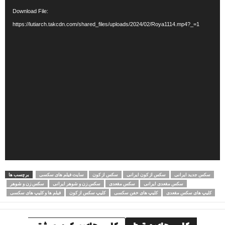
Download File:
https://lutiarch.takcdn.com/shared_files/uploads/2024/02/Roya1114.mp4?_=1
سکس جدید ایرانی
سکس از کون ایرانی
سکس از کون
سایت فیلم های سکسی
برچسب ها
سکس مقعدی ایرانی
سکس مقعدی
سکس زن و شوهر ایرانی
سکس زن و شوهر
کلیپ های سکس مقعدی
کلیپ های خفن سکسی
کلیپ سکس از کون
فیلم ها و کلیپ های سکسی