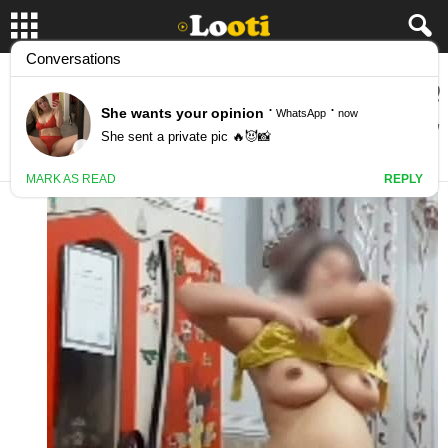
پسره مخفیانه از لباس پوشیدن بعد حموم
خواهرش فیلم گرفته
October 27, 2023
57909