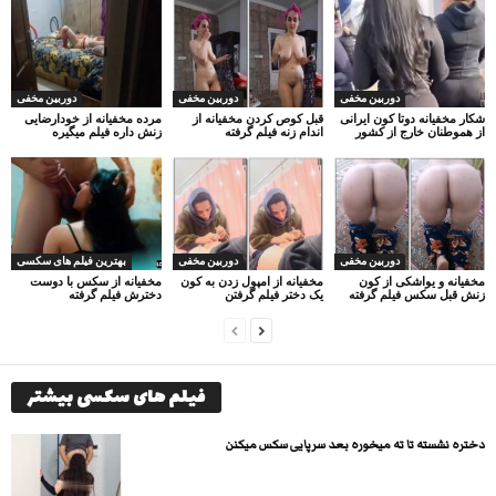
دوربین مخفی
دوربین مخفی
دوربین مخفی
شکار مخفیانه دوتا کون ایرانی
قبل کوص کردن مخفیانه از
مرده مخفیانه از خودارضایی
از هموطنان خارج از کشور
اندام زنه فیلم گرفته
زنش داره فیلم میگیره
دوربین مخفی
دوربین مخفی
بهترین فیلم های سکسی
مخفیانه و یواشکی از کون
مخفیانه از امپول زدن به کون
مخفیانه از سکس با دوست
زنش قبل سکس فیلم گرفته
یک دختر فیلم گرفتن
دخترش فیلم گرفته
فیلم های سکسی بیشتر
دختره نشسته تا ته میخوره بعد سرپایی سکس میکنن