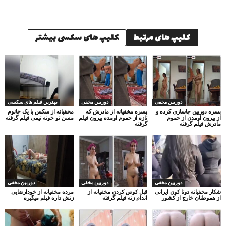
کلیپ های مرتبط
کلیپ های سکسی بیشتر
دوربین مخفی
دوربین مخفی
بهترین فیلم های سکسی
پسره دوربین جاسازی کرده و
پسره مخفیانه از مادرش که
مخفیانه از سکس با یک خانوم
از بیرون اومدن از حموم
تازه از حموم اومده بیرون فیلم
مسن تو خونه تیمی فیلم گرفته
مادرش فیلم گرفته
گرفته
دوربین مخفی
دوربین مخفی
دوربین مخفی
شکار مخفیانه دوتا کون ایرانی
قبل کوص کردن مخفیانه از
مرده مخفیانه از خودارضایی
از هموطنان خارج از کشور
اندام زنه فیلم گرفته
زنش داره فیلم میگیره