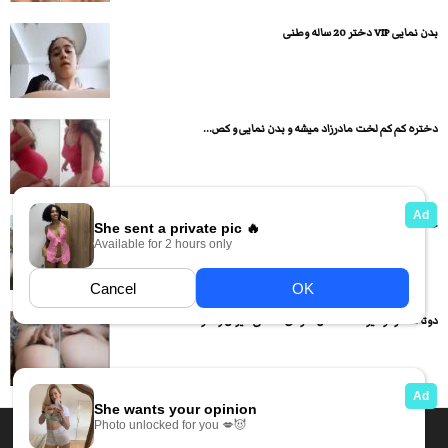
بدن نمایی VIP دختر 20 ساله وطنی
دختره کم کم لخت مادرزاد میشه و بدن نمایی و کص...
عکس های سکسی شوهر بی غیرت که از زن جذابش پخش...
دوتا دختر تو لایو لخت شدن حرفای سکسی میزنن و خود...