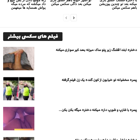
میکنه بعد تو چندین پوزیشن
میکنن بعد داگی سکس میکنن
داد میکشه که مرده میگه
باهم سکس میکنن
یواش همسایه ها میفهمن
فیلم های سکسی بیشتر
دختره ابتدا قشنگ زیر پتو ساک میزنه بعد کیر سواری میکنه
پسره مخفیانه تو خیابون از کون گنده یک زن فیلم گرفته
پسره با شارپ و شورپ داره میکنه دختره میگه بکن بکن...
دختره داخل ماشین داره برا پسره ساک میزنه