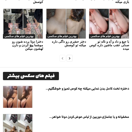
بازی میکنه
کوصش
بهترین فیلم های سکسی
بهترین فیلم های سکسی
بهترین فیلم های سکسی
با جیغ و داد و آه و ناله تو
دختر حشری رو داگی داره
دخترا دوتا برده شون رو
صدلی عقب ماشین داره کوص
میکنه تو کوصش
موشما پیچ کردن و دارن
میده
لهشون میکنن
فیلم های سکسی بیشتر
دختره لخت کامل بدن نمایی میکنه چه کوص تمیز و خوشگلیم...
مخفیانه و با جاسازی دوربین از لباس عوض کردن دوتا خواهر...