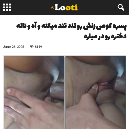
پسره کوص زنش رو تند تند میکنه و آه و ناله
دختره رو در میاره
June 26, 2025
8149