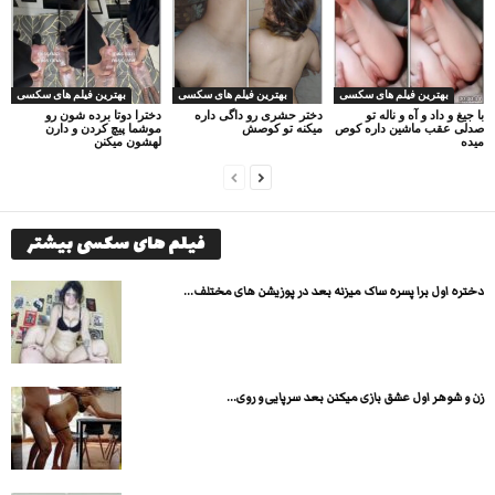
بهترین فیلم های سکسی
بهترین فیلم های سکسی
بهترین فیلم های سکسی
با جیغ و داد و آه و ناله تو
دختر حشری رو داگی داره
دخترا دوتا برده شون رو
صدلی عقب ماشین داره کوص
میکنه تو کوصش
موشما پیچ کردن و دارن
میده
لهشون میکنن
فیلم های سکسی بیشتر
دختره اول برا پسره ساک میزنه بعد در پوزیشن های مختلف...
زن و شوهر اول عشق بازی میکنن بعد سرپایی و روی...