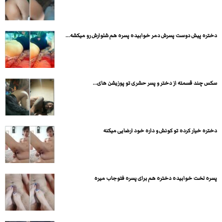
دختره پیش دوست پسرش دمر خوابیده پسره هم شلوارش رو میکشه...
سکس چند قسمته از دختر و پسر حشری تو پوزیشن های...
دختره خیار کرده تو کونش و داره خود ارضایی میکنه
پسره لخت خوابیده دختره هم برای پسره فتوجاب میره