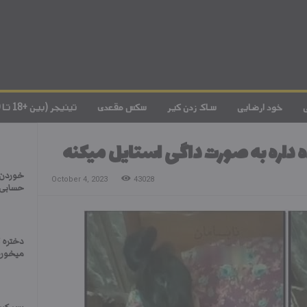
خود ارضایی
ساک زدن کیر
سکس مقعدی
تینیجر (بین +18 تا 20)
ه داره به صورت داگی استایل میکنه
خوردن آ
October 4, 2023
43028
حسابی 
دختره ک
میخوره