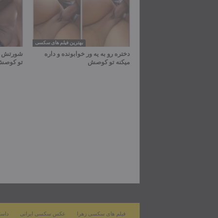
بهترین فیلم های سکسی
دختره رو به یه ور خوابونده و داره
شورتش رو
میکنه تو کوصش
تو کوص
فیلم های سکسی زهرا
عکس سکسی ایرانی
داست