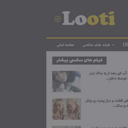
د
ا
ن
ل
و
د
ف
فیلم های سکسی
صفحه اصلی
ی
ل
فیلم های سکسی بیشتر
م
س
ک
ب کیر بعد از یه ساک زدن
س
توسط دختر...
ی
ا
ی
یر کلفت و دراز پسره رو براش
ر
 و ساک...
ا
ن
ی