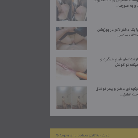
پسره دوست دخترش رو با 206 برده
 و به صورت...
 یک دختر لاغر در پوزیشن
ختلف سکسی
ز اندامش فیلم میگیره و
یکنه تو کونش
یه ای دختر و پسر تو اتاق
ت عشق...
© Copyright looti.org 2016 - 2026