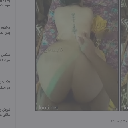
پسر کی
دوست د
دختره 
بدن نما
سکس تر
میکنه ا
لنگ های
رو میکنه
کیرش ر
داگی م
تایل میکنه