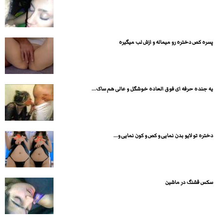
پسره کص دختره رو میماله و ازش لب میگیره
یه جنده حرفه ای فوق العاده خوشگل و عالی هم ساک...
دختره تو لایو بدن نمایی و کص و کون نمایی و...
سکس قشنگ در ماشین