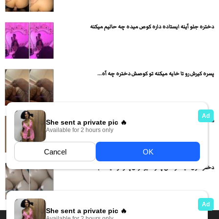
دختره جلو آینه ایستاده داره کوص میده چه حالیم میکنه
پسره کیرش رو تا خایه میکنه تو کوصش دختره چه آه...
ساغر و بردش ،اینبار کون اربابشو میلیسه
دختره اول میاد تو اتاق پسره کیر دوس پسرشو میماله بعد...