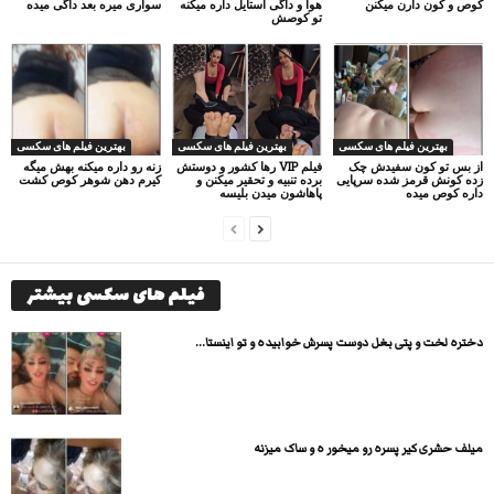
کوص و کون دارن میکنن
هوا و داگی استایل داره میکنه
سواری میره بعد داگی میده
تو کوصش
بهترین فیلم های سکسی
بهترین فیلم های سکسی
بهترین فیلم های سکسی
از بس تو کون سفیدش چک
فیلم VIP رها کشور و دوستش
زنه رو داره میکنه بهش میگه
زده کونش قرمز شده سرپایی
برده تنبیه و تحقیر میکنن و
کیرم دهن شوهر کوص کشت
داره کوص میده
پاهاشون میدن بلیسه
فیلم های سکسی بیشتر
دختره لخت و پتی بغل دوست پسرش خوابیده و تو اینستا...
میلف حشری کیر پسره رو میخور ه و ساک میزنه