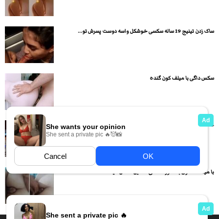
ساک زدن تینیج 19 ساله سکسی خوشکل واسه دوست پسرش تو...
سکس داگی با میلف کون گنده
عکس های سکسی آتوسا لطیفی جنده فورسام رشتی
با میلف حشری به صورت داگی استایل سکس میکنه