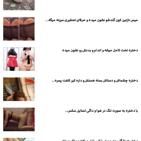
میس نازنین کون گندشو نشون میده و حرفای تحقیری میزنه میگه...
دختره لخت کامل میشه و اندام و بدنش رو نشون میده
دختره چشماش و دستاش بسته هستش و داره کیر کلفت پسره...
با دختره به صورت لنگ در هوا و داگی استایل سکس...
دختر خوشگل روی موبل با کیر بازی میکنه و ساک میزنه