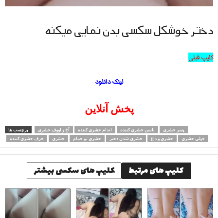
دختر خوشکل سکسی بدن نمایی میکنه
کلیپ قبلی
لینک دانلود
پخش آنلاین
پسر حشری
باسن حشری کننده
اندام حشری کننده
آخ و اووف حشری
برچسب ها
خیلی حشری
حشری و داغ
حشری شدن دختر
حشری تو حمام
حشری
حرف حشری کننده
کلیپ های مرتبط
کلیپ های سکسی بیشتر