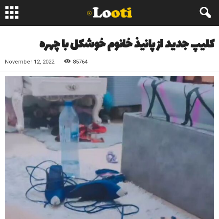
کلیپ جدید از پانیذ خانوم خوشکل با چهره
November 12, 2022
85764