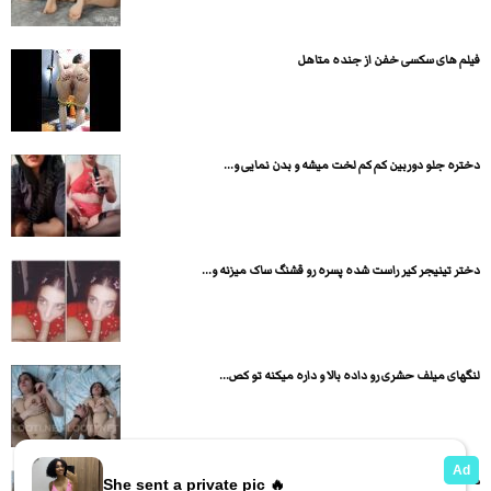
فیلم های سکسی خفن از جنده متاهل
دختره جلو دوربین کم کم لخت میشه و بدن نمایی و...
دختر تینیجر کیر راست شده پسره رو قشنگ ساک میزنه و...
لنگهای میلف حشری رو داده بالا و داره میکنه تو کص...
دختره ساک میزنه بعد پسره کص لیصی میکنه بعد هم سکس...