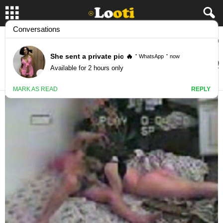
کلیپ زن و شوهر ایرانی…زنه میگه میخورم یواش
یواش
July 12, 2016
209546