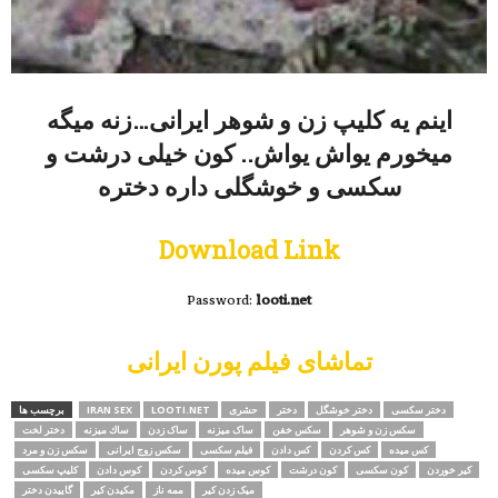
اینم یه کلیپ زن و شوهر ایرانی…زنه میگه
میخورم یواش یواش.. کون خیلی درشت و
سکسی و خوشگلی داره دختره
Download Link
Password:
looti.net
تماشای فیلم پورن ایرانی
دختر سکسی
دختر خوشگل
دختر
حشری
LOOTI.NET
IRAN SEX
برچسب ها
سکس زن و شوهر
سکس خفن
ساک میزنه
ساک زدن
ساك میزنه
دختر لخت
کس میده
کس کردن
کس دادن
فیلم سکسی
سکس زوج ایرانی
سکس زن و مرد
کیر خوردن
کون سکسی
کون درشت
کوس میده
کوس کردن
کوس دادن
کلیپ سکسی
میک زدن کیر
ممه ناز
مکیدن کیر
گاییدن دختر