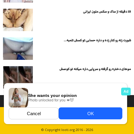
15 دقیقه از ساک و سکس ملون ایرانی
شورت زنه رو کنار زده و داره حسابی تو کسش تلمبه...
موهای دختره رو گرفته و سرپایی داره میکنه تو کوصش
داستان سکسی ایرانی
انجمن های سکسی
دسته بندی فیلم های سکسی
Report Abuse
قوانین
فیلم های سکسی زهرا
عکس سکسی ایرانی
© Copyright looti.org 2016 - 2026