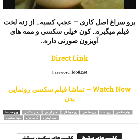
برو سراغ اصل كاری – عجب كسیه.. از زنه لخت
فیلم میگیره.. کون خیلی سکسی و ممه های
آویزون صورتی داره..
Direct Link
Password
: looti.net
Watch Now – تماشا فیلم سکسی رونمایی
بدن
فیلم سکسی
زن لخت
زن سکسی
زن خوشگل
دختر کردنی
دختر سکسی
برچسب ها
ممه آویزون
گاییدن زن
کون سکسی
کلیپ های مرتبط
کلیپ های سکسی بیشتر