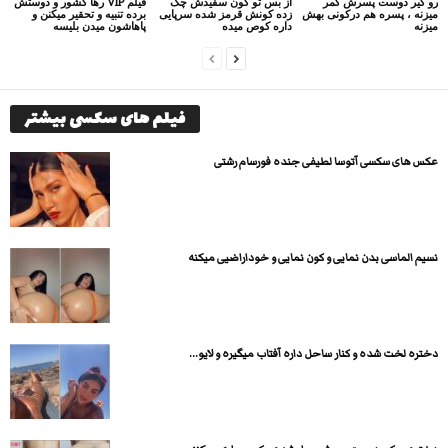
رو کیر دوست پسرش کمر
از بس تو کون سفیدش چک
فیلم VIP رها کشور و دوستش
میزنه ، پسره هم درکونی بهش
زده کونش قرمز شده سرپایی
برده تنبیه و تحقیر میکنن و
میزنه
داره کوص میده
پاهاشون میدن بلیسه
فیلم های سکسی بیشتر
عکس های سکسی آتوسا لطیفی جنده فورسام رشتی
نسیم الماسی بدن نمایی و کون نمایی و خوداراضیی میکنه
دختره لخت شده و کنار ساحل داره آفتاب میگیره و لایو...