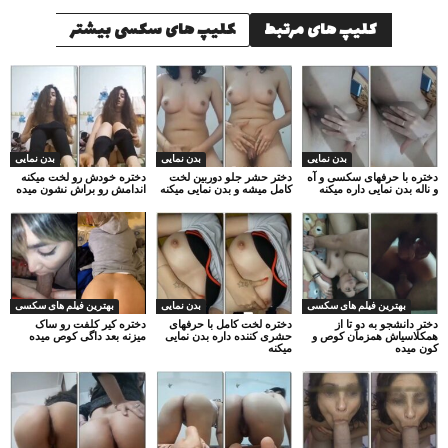
کلیپ های مرتبط
کلیپ های سکسی بیشتر
بدن نمایی
بدن نمایی
بدن نمایی
دختره با حرفهای سکسی و آه
دختر حشر جلو دوربین لخت
دختره خودش رو لخت میکنه
و ناله بدن نمایی داره میکنه
کامل میشه و بدن نمایی میکنه
اندامش رو براش نشون میده
بهترین فیلم های سکسی
بدن نمایی
بهترین فیلم های سکسی
دختر دانشجو به دو تا از
دختره لخت کامل با حرفهای
دختره کیر کلفت رو ساک
همکلاسیاش همزمان کوص و
حشری کننده داره بدن نمایی
میزنه بعد داگی کوص میده
کون میده
میکنه