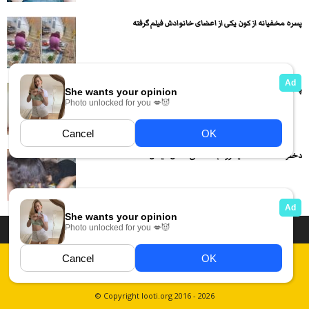
پسره مخفیانه از کون یکی از اعضای خانوادش فیلم گرفته
پسره دختره رو اول لنگ در هوا میکنه بعد داگی میکنه...
دختره تا ته قشنگ میخوره بعد داگی سکس میکنن
داستان سکسی ایرانی
انجمن های سکسی
دسته بندی فیلم های سکسی
Report Abuse
قوانین
فیلم های سکسی زهرا
عکس سکسی ایرانی
© Copyright looti.org 2016 - 2026