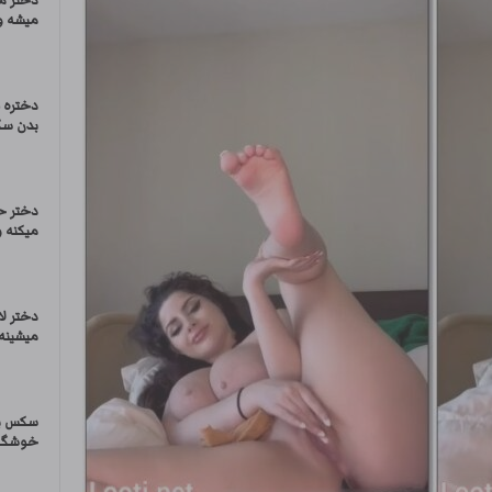
دختر م
میشه و
دختره 
بدن سک
دختر ح
میکنه و
دختر ل
میشینه 
سکس با
خوشگل