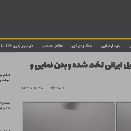
خود ارضایی
ساک زدن کیر
سکس مقعدی
تینیجر (بین +18 تا 20)
ایرانی لخت شده و بدن نمایی و
دختر ت
میشه و 
March 31, 2025
26280
مخلوط
خفن ایر