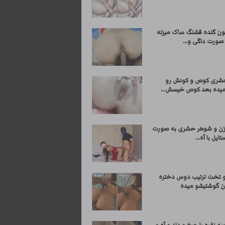
ون گنده قشنگ ساک میزنه
صورت داگی و...
شری کوص و کونش رو
یده بعد کوص خیسش...
ن و شوهر حشری به صورت
ایل با آه...
و تخت ترتیب دوس دختره
ون گوشتیشو میده