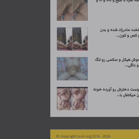
نفره با جیغ و داد و آه و
لخت مادرزاد شده و بدن
 کص و کون...
وش هیکل و سکسی رو لنگ
و داگی...
وست دخترش رو آورده خونه
ن میکنتش با...
© Copyright looti.org 2016 - 2026