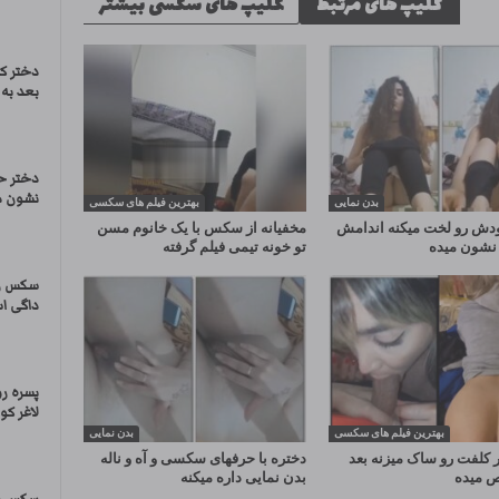
کلیپ های مرتبط
کلیپ های سکسی بیشتر
دختر ک
بعد به 
دختر ح
نشون م
بدن نمایی
بهترین فیلم های سکسی
دش رو لخت میکنه اندامش
مخفیانه از سکس با یک خانوم مسن
نشون میده
تو خونه تیمی فیلم گرفته
سکس ز
داگی است
پسره ر
لاغر ک
بهترین فیلم های سکسی
بدن نمایی
ر کلفت رو ساک میزنه بعد
دختره با حرفهای سکسی و آه و ناله
ص میده
بدن نمایی داره میکنه