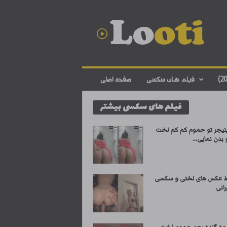
د
ا
ن
ل
و
د
ف
فیلم های سکسی
صفحه اصلی
ی
ل
فیلم های سکسی بیشتر
م
س
ک
ینیجر تو حموم کم کم لخت
س
بدن نمایی...
ی
ا
ی
 عکس های لختی و سکسی
ر
انی
ا
ن
ی