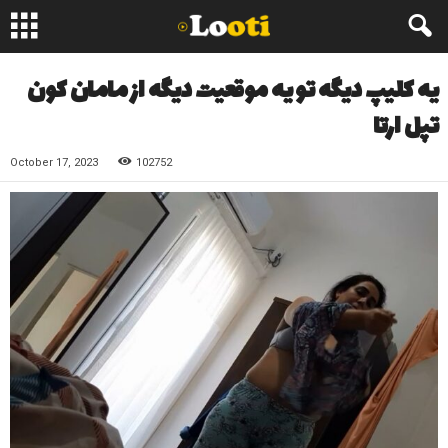
یه کلیپ دیگه تو یه موقعیت دیگه از مامان کون
تپل ارتا
October 17, 2023
102752