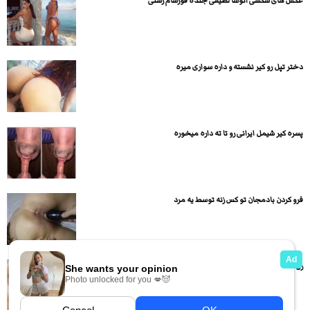
عکس های سکسی آتوسا لطیفی جنده فورسام رشتی
دختر تپل رو کیر نشسته و داره سواری میره
پسره کیر شیمل ایرانی رو تا ته داره میخوره
فرو کردن بادمجان تو کس زنه توسط یه مرد
زن مسن کم کم لخت میشه و بدن نمایی میکنه