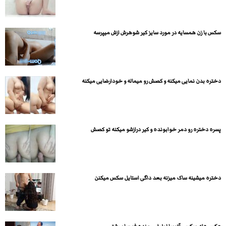
سکس با زن همسایه در مورد سایز کیر شوهرش ازش میپرسه
دختره بدن نمایی میکنه و کصش رو میماله و خودارضایی میکنه
پسره دختره رو دمر خوابونده و کیر درازشو میکنه تو کصش
دختره میشینه ساک میزنه بعد داگی استایل سکس میکنن