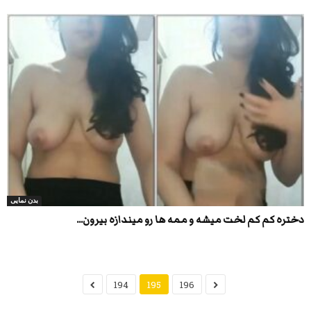
بدن نمایی
دختره کم کم لخت میشه و ممه ها رو میندازه بیرون...
194
195
196