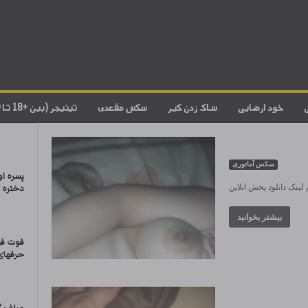
خود ارضایی
ساک زدن کیر
سکس مقعدی
تینیجر (بین +18 تا 20)
سکس آماتوری
پسره او
 لینک دانلود پخش انلاین
دختره 
بیشتر بخوانید
فوت فی
حرفهای