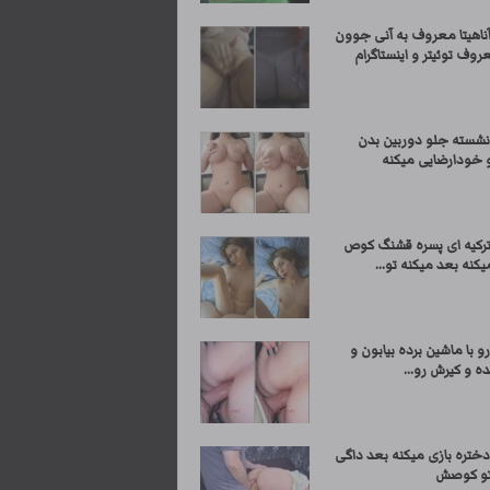
اهیتا معروف به آنی جوون
وف توئیتر و اینستاگرام
نشسته جلو دوربین بدن
و خودارضایی میکنه
کیه ای پسره قشنگ کوص
کنه بعد میکنه تو...
و با ماشین برده بیابون و
ه و کیرش رو...
دختره بازی میکنه بعد داگی
تو کوصش