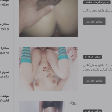
میلف گ
بهترین فیلم های سکسی
میکنه 
ینک دانلود پخش آنلاین
بیشتر بخوانید
دختر ح
و داره 
دختره ا
به صور
سکس حرفه ای
لینک دانلود پخش آنلاین
نسیم ا
داره بد
بیشتر بخوانید
میلف م
لخت کرد
سکس حرفه ای