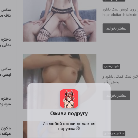
ر روی کونش لینک دانلود
سکس آن
https://lutiarch.takc
داف معر
بیشتر بخوانید
دختره 
نمایی 
خود ارضایی
سکس تر
لیصی می
این لینک کمکی دانلود و
پخش آنلاین
بیشتر بخوانید
دختره ر
خوابوند
با کون 
میکنه 
سکس حرفه ای