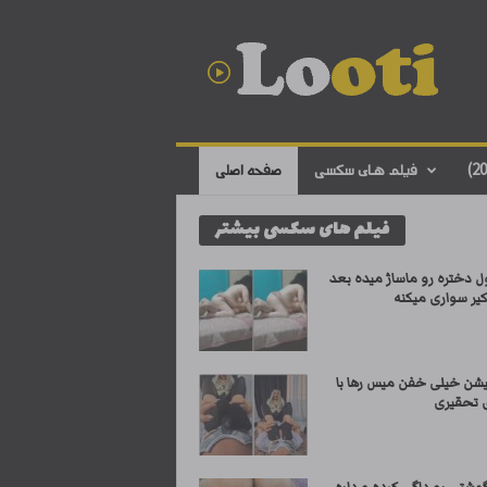
د
ا
ن
ل
و
د
ف
ی
ل
م
س
فیلم های سکسی
صفحه اصلی
ک
س
ی
ا
فیلم های سکسی بیشتر
ی
ر
ا
ن
ل دختره رو ماساژ میده بعد
ی
کیر سواری میکنه
شن خیلی خفن میس رها با
 تحقیری