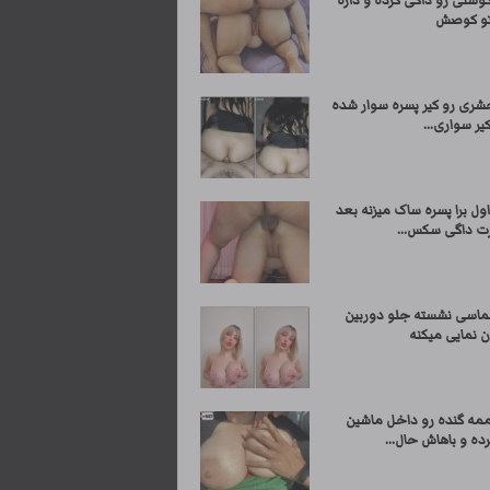
وشتی رو داگی کرده و داره
تو کوصش
شری رو کیر پسره سوار شده
کیر سواری...
ول برا پسره ساک میزنه بعد
ت داگی سکس...
لماسی نشسته جلو دوربین
ن نمایی میکنه
مه گنده رو داخل ماشین
ه و باهاش حال...