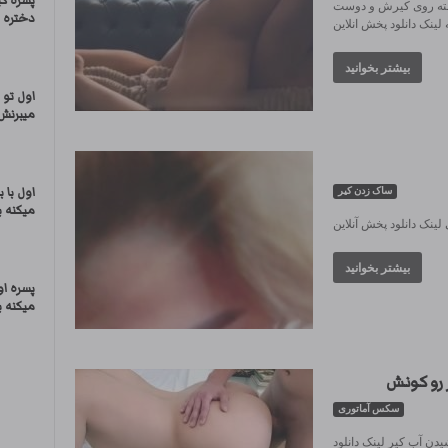
پسره ک
ه روی کیرش و دوست
دختره 
ینک دانلود پخش انلاین
بیشتر بخوانید
اول تو
میبرنش
اول با 
ساک زدن کیر
میکنه ب
ینک دانلود پخش آنلاین
بیشتر بخوانید
پسره او
میکنه ب
رو کونش
سکس آماتوری
ن آب کیر لینک دانلود