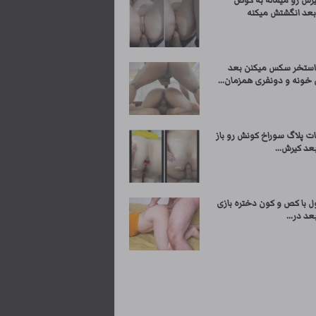
یرش رو میماله به کوص
بعد انگشتش میکنه
 استخر سکس میکنن بعد
 خونه و دونفری همزمان...
بات پلاگ سوراخ کونش رو باز
عد کیرش...
ل با کص و کون دختره بازی
عد در...