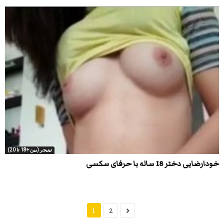
تینیجر (بین +18 تا 20)
خودارضایی دختر 18 ساله با حرفای سکسی
1
2