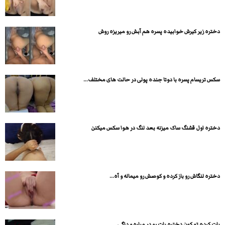
دختره زیر کیرش خوابیده پسره هم آبش رو میریزه روش
سکس تریسام پسره با دوتا جنده پولی در حالت های مختلف...
دختره اول قشنگ ساک میزنه بعد لنگ در هوا سکس میکنن
دختره لنگاش رو باز کرده و کوصش رو میماله و آه...
بات کرده تو کون دختره بات رو در میاره و داگی...