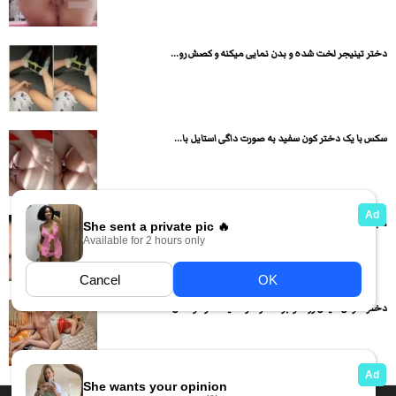
دختر تینیجر لخت شده و بدن نمایی میکنه و کصش رو...
سکس با یک دختر کون سفید به صورت داگی استایل با...
مجموعه کلیپهای روژین و پارتنرش
دختر خوش هیکل رو خوابونده و داره میکنه تو کوصش