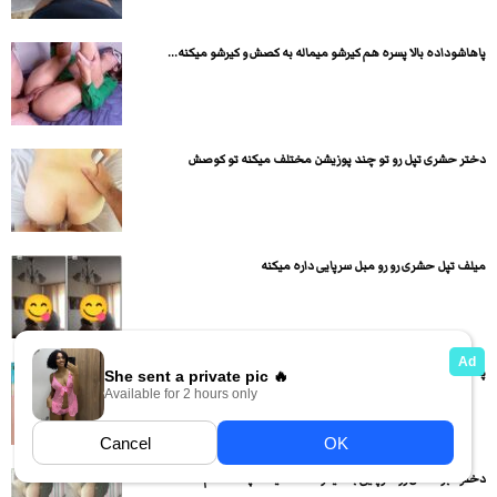
پاهاشوداده بالا پسره هم کیرشو میماله به کصش و کیرشو میکنه...
دختر حشری تپل رو تو چند پوزیشن مختلف میکنه تو کوصش
میلف تپل حشری رو رو مبل سرپایی داره میکنه
پلنگ اینستاگرامی لخت شده و بدن نمایی میکنه
دختره برده اش رو سرپایی با دلیدو کلفت میکنه چه محکم...