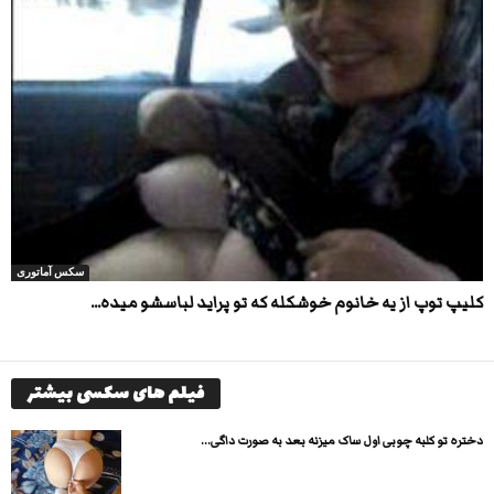
سکس آماتوری
کلیپ توپ از یه خانوم خوشکله که تو پراید لباسشو میده...
فیلم های سکسی بیشتر
دختره تو کلبه چوبی اول ساک میزنه بعد به صورت داگی...