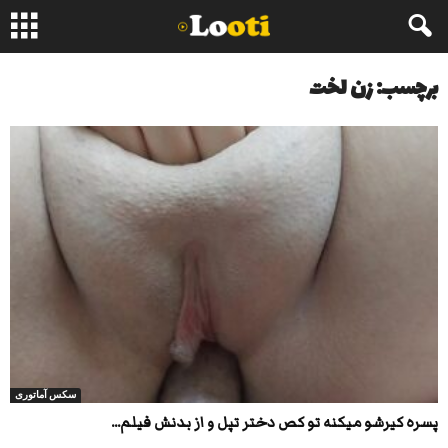
برچسب: زن لخت
سکس آماتوری
پسره کیرشو میکنه تو کص دختر تپل و از بدنش فیلم...