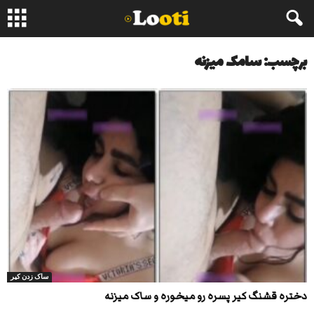
برچسب: سامک میزنه
ساک زدن کیر
دختره قشنگ کیر پسره رو میخوره و ساک میزنه