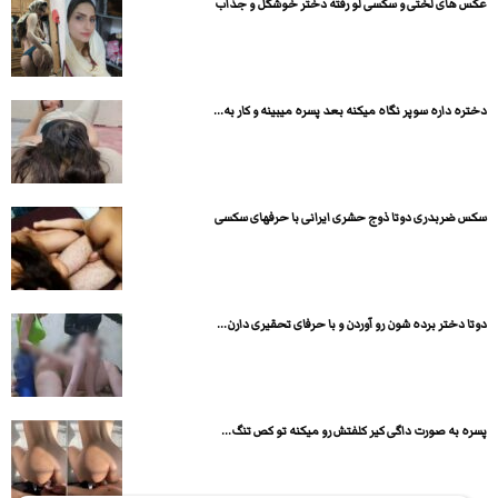
عکس های لختی و سکسی لو رفته دختر خوشگل و جذاب
دختره داره سوپر نگاه میکنه بعد پسره میبینه و کار به...
سکس ضربدری دوتا ذوج حشری ایرانی با حرفهای سکسی
دوتا دختر برده شون رو آوردن و با حرفای تحقیری دارن...
پسره به صورت داگی کیر کلفتش رو میکنه تو کص تنگ...