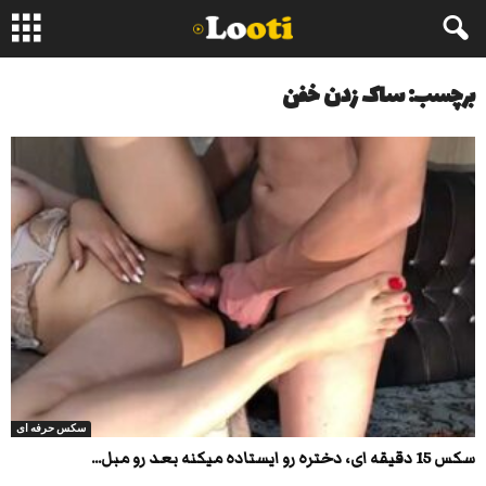
برچسب: ساک زدن خفن
سکس حرفه ای
سکس 15 دقیقه ای، دختره رو ایستاده میکنه بعد رو مبل...