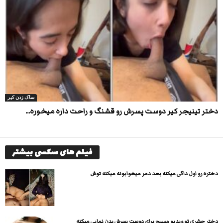
ساک زدن کیر
دختر تینیجر کیر دوست پسرش رو قشنگ و راحت داره میخوره...
فیلم های سکسی بیشتر
دختره رو اول داگی میکنه بعد دمر میخوابونه میکنه توش
دختر حشری تو ویدیو مسیج برای دوست پسرش بدن نمایی میکنه