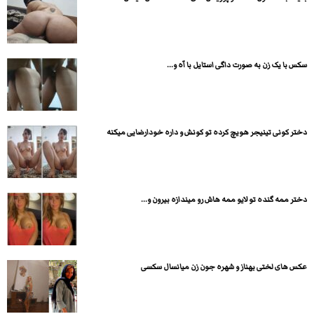
سکس با یک زن به صورت داگی استایل با آه و...
دختر کونی تینیجر هویچ کرده تو کونش و داره خودارضایی میکنه
دختر ممه گنده تو لایو ممه هاش رو میندازه بیرون و...
عکس های لختی بهناز و شهره جون زن میانسال سکسی