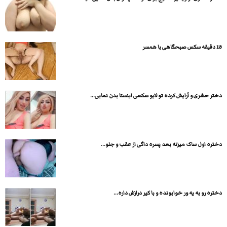
13 دقیقه سکس صبحگاهی با همسر
دختر حشری و آرایش کرده تو لایو سکسی اینستا بدن نمایی...
دختره اول ساک میزنه بعد پسره داگی از عقب و جلو...
دختره رو به یه ور خوابونده و با کیر درازش داره...