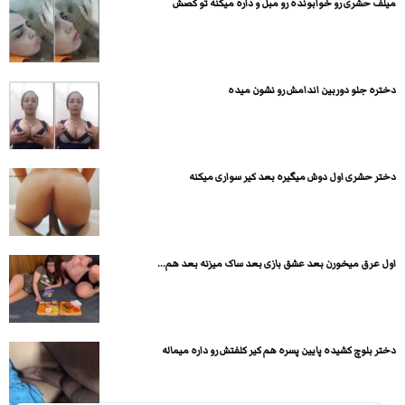
میلف حشری رو خوابونده رو مبل و داره میکنه تو کصش
دختره جلو دوربین اندامش رو نشون میده
دختر حشری اول دوش میگیره بعد کیر سواری میکنه
اول عرق میخورن بعد عشق بازی بعد ساک میزنه بعد هم...
دختر بلوچ کشیده پایین پسره هم کیر کلفتش رو داره میماله